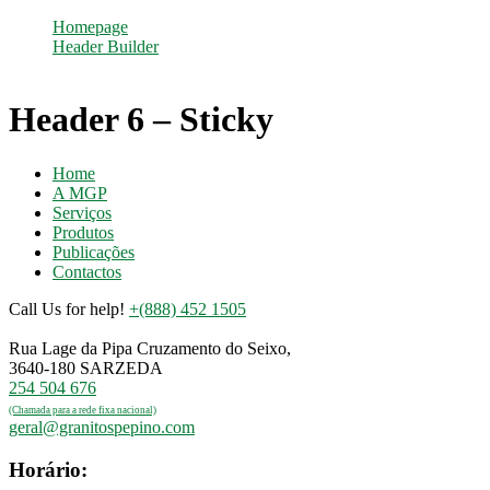
Homepage
Header Builder
Header 6 – Sticky
Header 6 – Sticky
Home
A MGP
Serviços
Produtos
Publicações
Contactos
Call Us for help!
+(888) 452 1505
Rua Lage da Pipa Cruzamento do Seixo,
3640-180 SARZEDA
254 504 676
(Chamada para a rede fixa nacional)
geral@granitospepino.com
Horário: