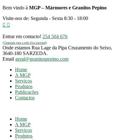
Bem vindo à
MGP – Mármores e Granitos Pepino
Visite-nos de: Segunda - Sexta 8:30 - 18:00
Entrar em contacto!
254 504 676
(Chamada para a rede fixa nacional)
Onde estamos
Rua Lage da Pipa Cruzamento do Seixo,
3640-180 SARZEDA.
Email
geral@granitospepino.com
Home
A MGP
Serviços
Produtos
Publicações
Contactos
Home
A MGP
Serviços
Produtos